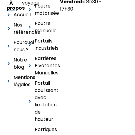
Vendredi:
8h30 -
voyage
À
Poutre
propos
17h30
motorisée
Accueil
Poutre
Nos
manuelle
références
Portails
Pourquoi
industriels
nous ?
Barrières
Notre
Pivotantes
blog
Manuelles
Mentions
Portail
légales
coulissant
avec
limitation
de
hauteur
Portiques