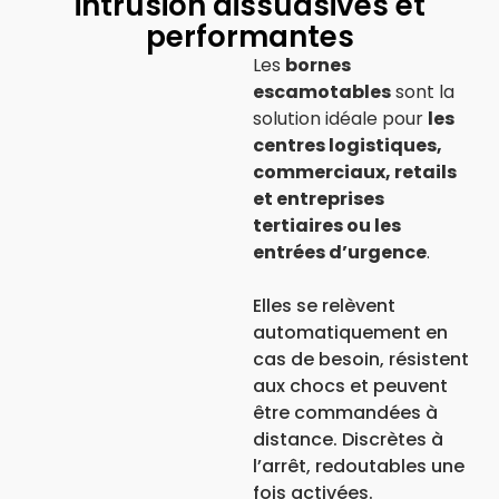
intrusion dissuasives et
performantes
Les
bornes
escamotables
sont la
solution idéale pour
les
centres logistiques,
commerciaux, retails
et entreprises
tertiaires
ou les
entrées d’urgence
.
Elles se relèvent
automatiquement en
cas de besoin, résistent
aux chocs et peuvent
être commandées à
distance. Discrètes à
l’arrêt, redoutables une
fois activées.