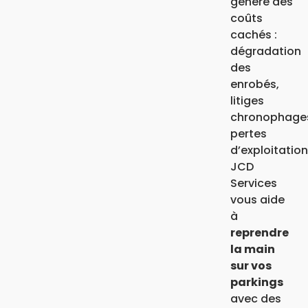
génère des
coûts
cachés :
dégradation
des
enrobés,
litiges
chronophage
pertes
d’exploitatio
JCD
Services
vous aide
à
reprendre
la main
sur vos
parkings
avec des