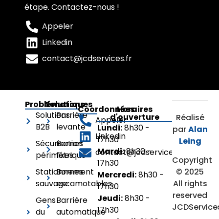
étape. Contactez-nous !
Appeler
Linkedin
contact@jcdservices.fr
Problématiques
Solutions
Coordonnées
Horaires
Solutions
Barrière
d'ouverture
Réalisé
Appeler
B2B
levante
Lundi:
8h30 -
par
Alan
Linkedin
17h30
Leing
Sécurisation
Bornes
Mardi:
8h30 -
contact@jcdservices.fr
périmétrique
fixes
Copyright
17h30
© 2025
Stationnement
Bornes
Mercredi:
8h30 -
All rights
sauvage
escamotables
17h30
reserved
Jeudi:
8h30 -
Gens
Barrière
JCDService
17h30
du
automatique