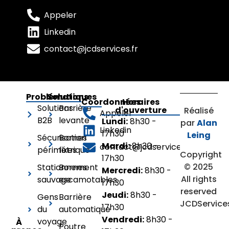
Appeler
Linkedin
contact@jcdservices.fr
Problématiques
Solutions
Coordonnées
Horaires
Solutions
Barrière
d'ouverture
Réalisé
Appeler
B2B
levante
Lundi:
8h30 -
par
Alan
Linkedin
17h30
Leing
Sécurisation
Bornes
Mardi:
8h30 -
contact@jcdservices.fr
périmétrique
fixes
Copyright
17h30
© 2025
Stationnement
Bornes
Mercredi:
8h30 -
All rights
sauvage
escamotables
17h30
reserved
Jeudi:
8h30 -
Gens
Barrière
JCDService
17h30
du
automatique
Vendredi:
8h30 -
voyage
À
Poutre