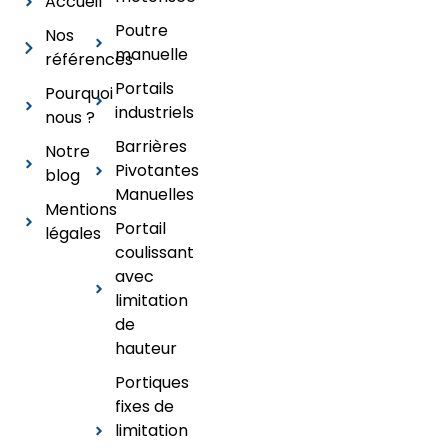
Accueil
Poutre
Nos
manuelle
références
Portails
Pourquoi
industriels
nous ?
Barrières
Notre
Pivotantes
blog
Manuelles
Mentions
Portail
légales
coulissant
avec
limitation
de
hauteur
Portiques
fixes de
limitation