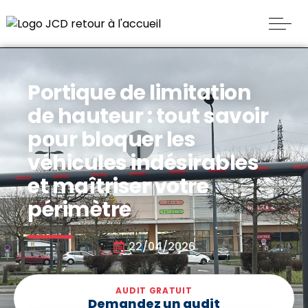
Portique de limitation
de hauteur : tout savoir
pour bloquer les
véhicules indésirables
et maîtriser votre
périmètre
22/04/2026
AUDIT GRATUIT
Demandez un audit