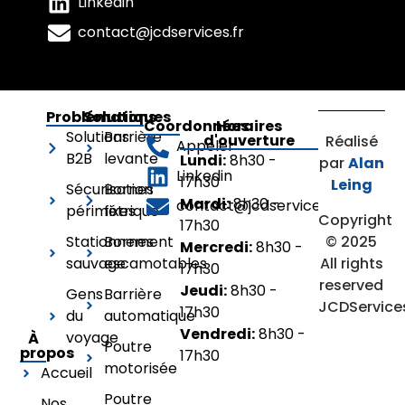
Linkedin
contact@jcdservices.fr
Problématiques
Solutions
Coordonnées
Horaires
Solutions
Barrière
d'ouverture
Réalisé
Appeler
B2B
levante
Lundi:
8h30 -
par
Alan
Linkedin
17h30
Leing
Sécurisation
Bornes
Mardi:
8h30 -
contact@jcdservices.fr
périmétrique
fixes
Copyright
17h30
© 2025
Stationnement
Bornes
Mercredi:
8h30 -
All rights
sauvage
escamotables
17h30
reserved
Jeudi:
8h30 -
Gens
Barrière
JCDService
17h30
du
automatique
Vendredi:
8h30 -
voyage
À
Poutre
propos
17h30
motorisée
Accueil
Poutre
Nos