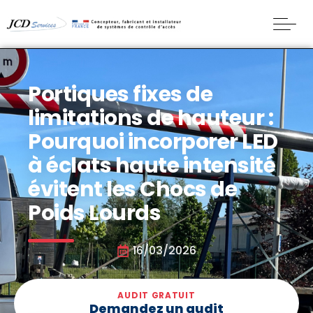
Portiques fixes de
limitations de hauteur :
Pourquoi incorporer LED
à éclats haute intensité
évitent les Chocs de
Poids Lourds
16/03/2026
AUDIT GRATUIT
Demandez un audit